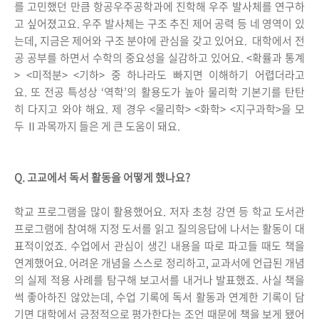
를 고민했던 만큼 항공우주공학과에 진학해 우주 발사체를 연구하
고 싶어졌고요. 우주 발사체는 구조 추진 제어 공력 등 네 영역이 있
는데, 지금은 제어와 구조 분야에 관심을 갖고 있어요. 대학에서 전
공 공부를 하면서 수학의 중요성을 실감하고 있어요. <확률과 통계
> <미적분> <기하> 중 하나라도 빠지면 이해하기 어렵더라고
요. 또 전공 특성상 ‘역학’의 활용도가 높아 물리학 기본기를 탄탄
히 다지고 와야 해요. 제 경우 <물리학> <화학> <지구과학>을 모
두 Ⅱ과목까지 들은 게 큰 도움이 돼요.
Q. 고교에서 독서 활동을 어떻게 했나요?
학교 프로그램을 많이 활용했어요. 저자 초청 강연 등 학교 도서관
프로그램에 참여해 지정 도서를 읽고 질의응답에 나서는 활동이 대
표적이었죠. 수업에서 관심이 생긴 내용을 따로 파고들 때도 책을
연계했어요. 어려운 개념을 스스로 정리하고, 교과서에 언급된 개념
의 실제 적용 사례를 탐구해 보고서를 내거나 발표했죠. 사실 책을
썩 좋아하진 않았는데, 수업 기록에 독서 활동과 연계한 기록이 담
기면 대학에서 긍정적으로 평가한다는 조언 때문에 책을 보게 됐어