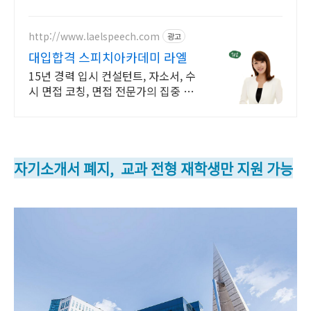
득! 100% 온라인강의! 4년제 학위인
정! 실력으로 승부하는 한국 최초 사
이버대학교!
http://www.laelspeech.com
광고
대입합격 스피치아카데미 라엘
15년 경력 입시 컨설턴트, 자소서, 수
시 면접 코칭, 면접 전문가의 집중 교
육
자기소개서 폐지,
교과 전형 재학생만 지원 가능