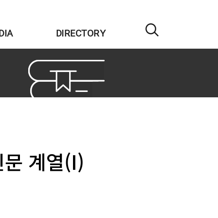
DIA
DIRECTORY
문 계열(I)