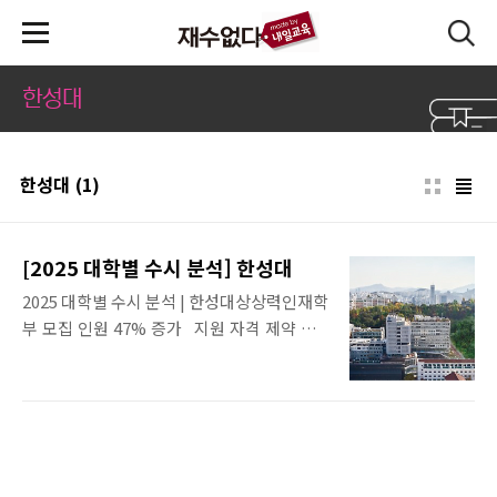
본문 바로가기
한성대
한성대
(1)
[2025 대학별 수시 분석] 한성대
2025 대학별 수시 분석 | 한성대상상력인재학
부 모집 인원 47% 증가 지원 자격 제약 없
는 교과전형 주목 한성대의 2025학년 대
입 전형은 크게 달라진 부분이 없다. 융합보
안학과를 올해 학생부종합전형(한성인재)으
로 모집하는 점 정도가 눈에 띈다. 학생부교
과전형 중 교과우수전형은 수능 최저 학력 기
준을 적용하며 주간과 야간에 따라 기준에 차