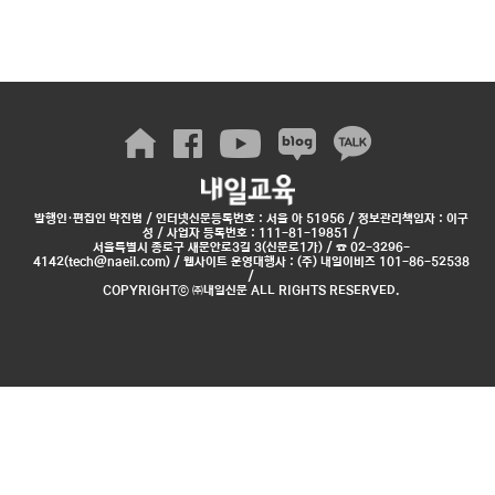
이가 있다. 주간은 수능 4개 영역 중 2개 영
역 등급 합 7이내, 야간은 2개 영역 등급 합 8
이내다. 단, 제2외국어/한문 영역으로 탐
구 과목을 대체할 수 있다. 대부분의 모집 단
위가 단과대학 혹은 학부 내에서 전공을 선택
할 수 있는 ‘유형2’에 해당한다. 대학 내 전
체 모집 단위에서 자유롭게 선택하는 ‘유형
1’에 해당하는 상상력인재학부의 인원도 증
발행인·편집인 박진범 / 인터넷신문등록번호 : 서울 아 51956 / 정보관리책임자 : 이구
가했다. ..
성 / 사업자 등록번호 : 111-81-19851 /
서울특별시 종로구 새문안로3길 3(신문로1가) / ☎ 02-3296-
4142(tech@naeil.com) / 웹사이트 운영대행사 : (주) 내일이비즈 101-86-52538
/
COPYRIGHTⓒ ㈜내일신문 ALL RIGHTS RESERVED.