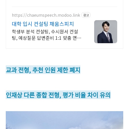
득! 100% 온라인강의! 4년제 학위인
정! 실력으로 승부하는 한국 최초 사
이버대학교!
https://chaeumspeech.modoo.link
광고
대학 입시 컨설팅 채움스피치
학생부 분석 컨설팅, 수시원서 컨설
팅, 예상질문 답변준비 1:1 맞춤 면접
코칭
교과 전형, 추천 인원 제한 폐지
인재상 다른 종합 전형, 평가 비율 차이 유의