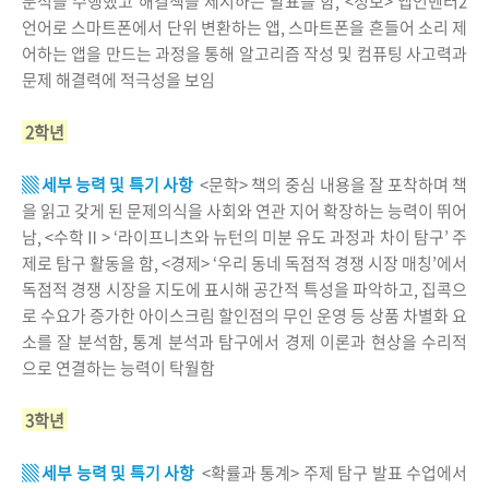
분석을 수행했고 해결책을 제시하는 발표를 함, <정보> 앱인벤터2
언어로 스마트폰에서 단위 변환하는 앱, 스마트폰을 흔들어 소리 제
어하는 앱을 만드는 과정을 통해 알고리즘 작성 및 컴퓨팅 사고력과
문제 해결력에 적극성을 보임
2학년
▒ 세부 능력 및 특기 사항
<문학> 책의 중심 내용을 잘 포착하며 책
을 읽고 갖게 된 문제의식을 사회와 연관 지어 확장하는 능력이 뛰어
남, <수학Ⅱ> ‘라이프니츠와 뉴턴의 미분 유도 과정과 차이 탐구’ 주
제로 탐구 활동을 함, <경제> ‘우리 동네 독점적 경쟁 시장 매칭’에서
독점적 경쟁 시장을 지도에 표시해 공간적 특성을 파악하고, 집콕으
로 수요가 증가한 아이스크림 할인점의 무인 운영 등 상품 차별화 요
소를 잘 분석함, 통계 분석과 탐구에서 경제 이론과 현상을 수리적
으로 연결하는 능력이 탁월함
3학년
▒ 세부 능력 및 특기 사항
<확률과 통계> 주제 탐구 발표 수업에서