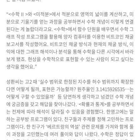
“<수학Ⅱ>와 <미적분>에서 적분으로 영역의 넓이를 계산하고, 미
분으로 기울기를 얻는 과정을 공부하면서 수학 개념이 이렇게 연결
된다는 게 놀랍더라고요. <수학>에서 함수 단원을 배우면서 수학 그
래프 작성 프로그램을 활용해 양자 컴퓨터를 이용한 비트코인 채굴
보고서를 작성했어요. 비트코인 채굴 방식과 현재의 채굴 방식, 이
익에 대한 그래프 해석이나 분석을 통해 수학을 다른 시각에서 바라
보게 됐죠. 현상을 수학적으로 표현할 수 있는 사람이 되고 싶다는
생각을 했어요.”
성환씨는 고2 때 ‘실수 범위로 한정된 지수를 허수 범위까지 확장한
다면 어떻게 될까, 표현은 가능할까? 원주율인 3.1415926535…는
어떻게 구할 수 있었을까’ 등 당연하게 생각하고 넘겼던 수학 개념
에 궁금증을 갖고 해답을 찾아나갔다. <확률과 통계>를 공부하면서
는 전제에 따라 해석이 달라질 수 있음을 경험했다. 한영고에는 말
하는 공부방 프로그램이 있다. 친구들과 주제를 정해 고민하는 프로
그램이다. 한 친구가 ‘베르트랑의 역설’ 관련 문제를 가져와 함께 풀
이 과정을 고민했는데 여러 풀이와 답이 나왔다. 수학은 정답이 있