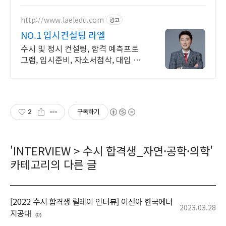
취업확정, 등록금 전액 지원, 학위기
간 단축(3년)
http://www.laeledu.com
광고
NO.1 입시컨설팅 라엘
수시 및 정시 컨설팅, 합격 예측프로
그램, 입시준비, 자소서첨삭, 대입 면
접 준비
2
구독하기
'
INTERVIEW
>
수시 합격생_자연·공학·의학
'
카테고리의 다른 글
[2022 수시 합격생 릴레이 인터뷰] 이선아 한국에너
2023.03.28
지공대
(0)