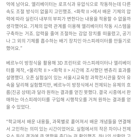
억에 남아요. 엘리베이터는 로프식과 유압식으로 작동하는데 다른
속도 조절 방식이 없을지 고민했죠. <화학Ⅱ>에서 배운 기체의 압
력에 따라 실린더 내부의 부피가 변한다는 내용을 적용할 수 없을까
생각했어요. 기체의 압력 관계를 이용해 엘리베이터 작동 시스템을
구축하는 거죠. 압력을 줄여 조절하는 감압 장치를 떠올렸고, 공기
나 그 외의 기체를 흡수하는 배기 장치인 아스피레이터를 만들기로
했어요.”
베르누이 방정식을 활용해 3D 프린터로 아스피레이터나 엘리베이
터를 제작, <물리학Ⅱ> <화학Ⅱ> 시간에 조사했던 벤츄리 효과를
설명했다. 오픈 실험실이 있는 서울시교육청 과학전시관을 찾아 유
속을 달리해 실험했지만, 베르누이 방정식에서 전제되는 유체의 흐
름(진공 상태)과 달라 원하는 결과를 얻진 못했다. 결국 시중에서 판
매하는 아스피레이터를 구입해 시행착오를 거쳐 원하는 결과를 얻
을 수 있었다.
“학교에서 배운 내용들, 과목별로 흩어져서 배운 개념들을 연결해
서 고민하는 의미 있는 시간이었어요. 실험에서의 작은 차이나 전제
요소 등이 결과에 큰 영향을 준다는 걸 확인했죠. 하나의 상황만 고