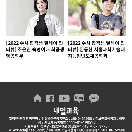
[2022 수시 합격생 릴레이 인
[2022 수시 합격생 릴레이 인
터뷰] 조윤진 숙명여대 화공생
터뷰] 임동현 서울과학기술대
명공학부
지능형반도체공학과
발행인·편집인 박진범 / 인터넷신문등록번호 : 서울 아 51956 / 정보관리책임자 : 이구
성 / 사업자 등록번호 : 111-81-19851 /
서울특별시 종로구 새문안로3길 3(신문로1가) / ☎ 02-3296-
4142(tech@naeil.com) / 웹사이트 운영대행사 : (주) 내일이비즈 101-86-52538