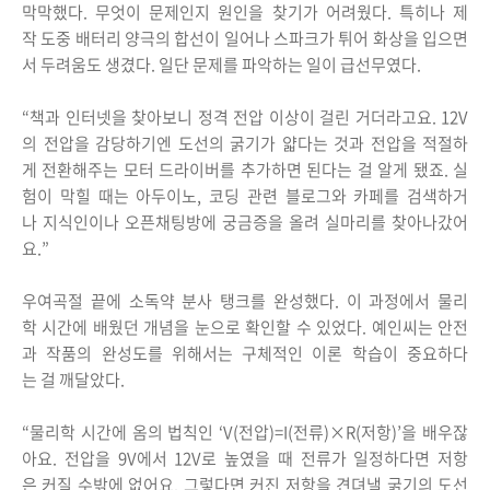
막막했다. 무엇이 문제인지 원인을 찾기가 어려웠다. 특히나 제
작 도중 배터리 양극의 합선이 일어나 스파크가 튀어 화상을 입으면
서 두려움도 생겼다. 일단 문제를 파악하는 일이 급선무였다.
“책과 인터넷을 찾아보니 정격 전압 이상이 걸린 거더라고요. 12V
의 전압을 감당하기엔 도선의 굵기가 얇다는 것과 전압을 적절하
게 전환해주는 모터 드라이버를 추가하면 된다는 걸 알게 됐죠. 실
험이 막힐 때는 아두이노, 코딩 관련 블로그와 카페를 검색하거
나 지식인이나 오픈채팅방에 궁금증을 올려 실마리를 찾아나갔어
요.”
우여곡절 끝에 소독약 분사 탱크를 완성했다. 이 과정에서 물리
학 시간에 배웠던 개념을 눈으로 확인할 수 있었다. 예인씨는 안전
과 작품의 완성도를 위해서는 구체적인 이론 학습이 중요하다
는 걸 깨달았다.
“물리학 시간에 옴의 법칙인 ‘V(전압)=I(전류)×R(저항)’을 배우잖
아요. 전압을 9V에서 12V로 높였을 때 전류가 일정하다면 저항
은 커질 수밖에 없어요. 그렇다면 커진 저항을 견뎌낼 굵기의 도선