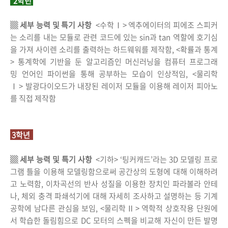
2학년
▒ 세부 능력 및 특기 사항
<수학Ⅰ> 엑추에이터의 피에조 스피커
는 소리를 내는 모듈로 관련 코드에 있는 sin과 tan 역할에 호기심
을 가져 사이렌 소리를 출력하는 하드웨워를 제작함, <확률과 통계
> 통계학에 기반을 둔 알고리즘인 머신러닝을 컴퓨터 프로그래
밍 언어인 파이썬을 통해 공부하는 모습이 인상적임, <물리학
Ⅰ> 발광다이오드가 내장된 레이저 모듈을 이용해 레이저 피아노
를 직접 제작함
3학년
▒ 세부 능력 및 특기 사항
<기하> ‘팅커캐드’라는 3D 모델링 프로
그램 틀을 이용해 모델링함으로써 공간상의 도형에 대해 이해하려
고 노력함, 이차곡선의 반사 성질을 이용한 장치인 파라볼라 안테
나, 체외 충격 파쇄석기에 대해 자세히 조사하고 설명하는 등 기계
공학에 남다른 관심을 보임, <물리학Ⅱ> 역학적 상호작용 단원에
서 학습한 돌림힘으로 DC 모터의 스펙을 비교해 자신이 만든 발명