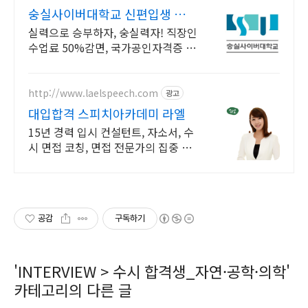
숭실사이버대학교 신편입생 모집
중!
실력으로 승부하자, 숭실력자! 직장인
수업료 50%감면, 국가공인자격증 취
득! 100% 온라인강의! 4년제 학위인
정! 실력으로 승부하는 한국 최초 사
이버대학교!
http://www.laelspeech.com
광고
대입합격 스피치아카데미 라엘
15년 경력 입시 컨설턴트, 자소서, 수
시 면접 코칭, 면접 전문가의 집중 교
육
공감
구독하기
'
INTERVIEW
>
수시 합격생_자연·공학·의학
'
카테고리의 다른 글