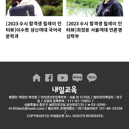
[2023 수시 합격생 릴레이 인
[2023 수시 합격생 릴레이 인
터뷰]이수현 성신여대 국어국
터뷰]최정윤 서울여대 언론영
문학과
상학부
발행인·편집인 박진범 / 인터넷신문등록번호 : 서울 아 51956 / 정보관리책임자 : 이구
성 / 사업자 등록번호 : 111-81-19851 /
서울특별시 종로구 새문안로3길 3(신문로1가) / ☎ 02-3296-
4142(tech@naeil.com) / 웹사이트 운영대행사 : (주) 내일이비즈 101-86-52538
/
COPYRIGHTⓒ ㈜내일신문 ALL RIGHTS RESERVED.