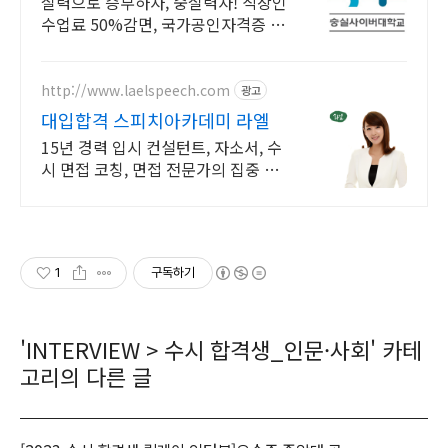
실력으로 승부하자, 숭실력자! 직장인
수업료 50%감면, 국가공인자격증 취
득! 100% 온라인강의! 4년제 학위인
정! 실력으로 승부하는 한국 최초 사
이버대학교!
http://www.laelspeech.com
광고
대입합격 스피치아카데미 라엘
15년 경력 입시 컨설턴트, 자소서, 수
시 면접 코칭, 면접 전문가의 집중 교
육
1
구독하기
'
INTERVIEW
>
수시 합격생_인문·사회
' 카테
고리의 다른 글