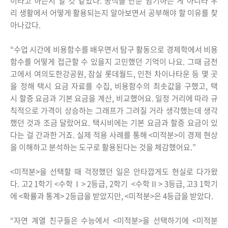
이라고 하는지 알 것 같았다. 공식을 단순 암기하는 게 아니라 우
리 생활에서 어떻게 활용되는지 알아보면서 공부해야 할 이유를 찾
아나갔다.
“수업 시간에 비용함수를 배우면서 탐구 활동으로 경제학에서 비용
함수를 어떻게 접근할 수 있을지 고민했던 기억이 나요. 그때 금천
고에서 여의도한강공원, 잠실 롯데월드, 인천 차이나타운 등 몇 곳
을 정해 택시 요금 자료를 수집, 비용함수의 최솟값을 구했고, 택
시 할증 요금과 기본 요금을 계산, 비교했어요. 일정 거리에 따라 규
칙적으로 가격이 상승하는 그래프가 그려질 거라 생각했는데 생각
했던 것과 조금 달랐어요. 택시비에는 기본 요금과 할증 요금이 있
다는 걸 간과한 거죠. 실제 적용 사례를 통해 <미적분>이 경제 현상
을 이해하고 분석하는 도구로 활용된다는 것을 체감했어요.”
<미적분>을 선택할 때 걱정했던 일은 안타깝게도 현실로 다가왔
다. 고2 1학기 <수학Ⅰ> 2등급, 2학기 <수학Ⅱ> 3등급, 고3 1학기
에 <확률과 통계> 2등급을 받았지만, <미적분>은 4등급을 받았다.
“자연 계열 친구들은 수능에서 <미적분>을 선택하기에 <미적분