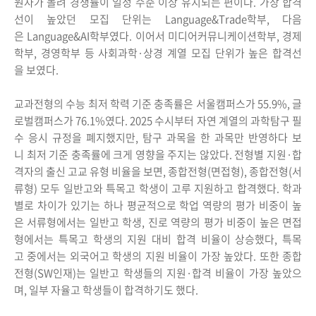
원자가 몰려 경쟁률이 일정 수준 이상 유지되는 편이다. 가장 합격
선이 높았던 모집 단위는 Language&Trade학부, 다음
은 Language&AI학부였다. 이어서 미디어커뮤니케이션학부, 경제
학부, 경영학부 등 사회과학·상경 계열 모집 단위가 높은 합격선
을 보였다.
교과전형의 수능 최저 학력 기준 충족률은 서울캠퍼스가 55.9%, 글
로벌캠퍼스가 76.1%였다. 2025 수시부터 자연 계열의 과학탐구 필
수 응시 규정을 폐지했지만, 탐구 과목을 한 과목만 반영하다 보
니 최저 기준 충족률에 크게 영향을 주지는 않았다. 전형별 지원·합
격자의 출신 고교 유형 비율을 보면, 종합전형(면접형), 종합전형(서
류형) 모두 일반고와 특목고 학생이 고루 지원하고 합격했다. 학과
별로 차이가 있기는 하나 평균적으로 학업 역량의 평가 비중이 높
은 서류형에서는 일반고 학생, 진로 역량의 평가 비중이 높은 면접
형에서는 특목고 학생의 지원 대비 합격 비율이 상승했다, 특목
고 중에서는 외국어고 학생의 지원 비율이 가장 높았다. 또한 종합
전형(SW인재)는 일반고 학생들의 지원·합격 비율이 가장 높았으
며, 일부 자율고 학생들이 합격하기도 했다.