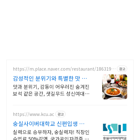
https://m.place.naver.com/restaurant/1863199
광고
587
감성적인 분위기와 특별한 맛 데
이트를 위한 특별한 공간
맛과 분위기, 감동이 어우러진 숨겨진
보석 같은 공간, 샛길무드 성신여대점
예상치 못한 감동을 선사하는 성신여
대 양식 맛집
https://www.kcu.ac
광고
숭실사이버대학교 신편입생 모집
중!
실력으로 승부하자, 숭실력자! 직장인
수업료 50%감면, 국가공인자격증 취