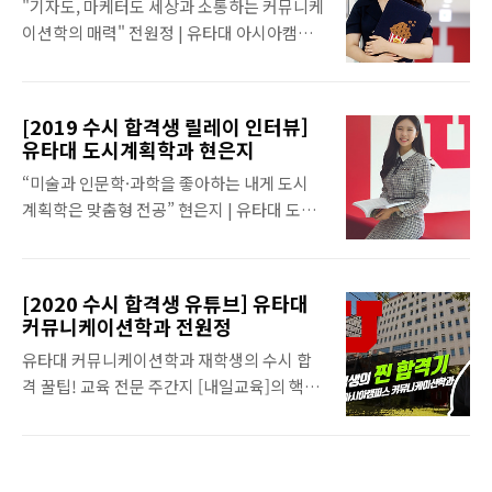
"기자도, 마케터도 세상과 소통하는 커뮤니케
의 지갑을 열게 하는 마케팅 기술, 한 문장으로
이션학의 매력" 전원정 | 유타대 아시아캠퍼
사람을 매료시키는 커뮤니케이션 학문을 전
스 커뮤니케이션학과 1학년, 인천 부광여고
공으로 삼으면 자신의 능력을 가장 잘 살릴 수
졸업 “언론이 진실을 보도하면 국민들은 빛 속
있는 길인 것 같아 전략 커뮤니케이션학을 신
에서 살 것이고, 언론이 어떤 권력의 시녀로 전
문방송학과에서 전공하게 됐다. 취재 손희승
[2019 수시 합격생 릴레이 인터뷰]
락하면 국민들은 어둠 속에서 살 것이다.” 전
리포터 sonti1970@naeil.com 사진 이의종
유타대 도시계획학과 현은지
원정씨의 자기소개서는 언론의 책임을 강조
설득을 잘하는 나를 설득시키는 힘이 무엇일
“미술과 인문학·과학을 좋아하는 내게 도시
하는 고 김수환 추기경의 말로 시작한다. 영자
까? 정연씨는 말로 다른 사람을 설득하는 것에
계획학은 맞춤형 전공” 현은지 | 유타대 도시
신문 편집장으로, 교육청 학생 기자로 교내에
재능이 있다. 인천외고 입학 후 출신 중학교..
계획학과(경기 고잔고 졸업) ‘심시티
서 일어나는 일과 사회 이슈를 기사로 만들면
(SimCity)’라는 게임을 아는지? 도시건설 시
서 진실의 힘이 얼마나 무거운가를 느끼며 살
뮬레이션 게임으로 공원·주택·학교·소방서·
아왔다. 기자가 되는 것 외에 다른 길은 생각해
[2020 수시 합격생 유튜브] 유타대
상업 시설·운동 시설·도로 등의 기반 시설을
보지 않았기에 커뮤니케이션학과 진학은 원
커뮤니케이션학과 전원정
효율적으로 건설해 많은 시민들이 쾌적한 환
정씨에게 예정된 길이었다. 취재 손희승 리포
유타대 커뮤니케이션학과 재학생의 수시 합
경을 누리도록 하는 게임이다. 도시계획학의
터 sonti1970@naeil.com 사진 이의종 많이
격 꿀팁! 교육 전문 주간지 [내일교육]의 핵인
성격을 가장 잘 보여주는 게임이라 할 수 있다.
읽고 많이 쓰고 많이 생각하는 학생 기자 원정
싸 기사! 수시 합격생 인터뷰를 유튜브로🤗 영
과학 중점반 학생으로 수학·과학을 잘하고 미
씨..
자 신문 편집장으로, 교육청 학생 기자로 교내
술과 건축, 인문학도 좋아했던 현은지씨에게
에서 일어나는 일과 사회 이슈를 기사로 만들
도시계획학은 딱 맞는 학문이었다. 자연 계열
면서 진실의 힘이 얼마나 무거운가를 느끼며