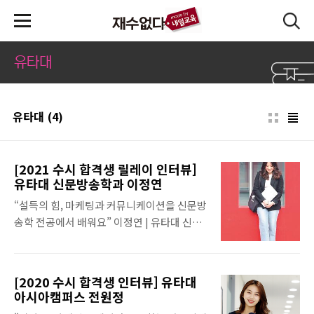
본문 바로가기
유타대
유타대
(4)
[2021 수시 합격생 릴레이 인터뷰]
유타대 신문방송학과 이정연
“설득의 힘, 마케팅과 커뮤니케이션을 신문방
송학 전공에서 배워요” 이정연 | 유타대 신문
방송학과, 인천 인천외고 이정연씨는 말로 사
람을 사로잡는 능력이 탁월했다. 말로 사람을
움직이는 기술을 어떻게 살려볼까 생각하던
[2020 수시 합격생 인터뷰] 유타대
중, 그런 자신을 움직이는 기술 또한 다양하게
아시아캠퍼스 전원정
있음을 발견했다. 제품 기획과 광고로 사람들