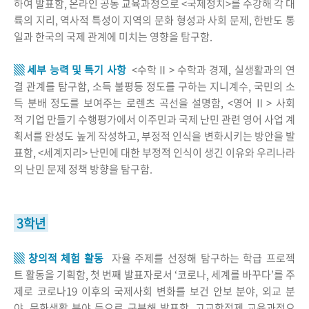
하여 발표함, 온라인 공동 교육과정으로 <국제정치>를 수강해 각 대
륙의 지리, 역사적 특성이 지역의 문화 형성과 사회 문제, 한반도 통
일과 한국의 국제 관계에 미치는 영향을 탐구함.
▒ 세부 능력 및 특기 사항
<수학Ⅱ> 수학과 경제, 실생활과의 연
결 관계를 탐구함, 소득 불평등 정도를 구하는 지니계수, 국민의 소
득 분배 정도를 보여주는 로렌츠 곡선을 설명함, <영어Ⅱ> 사회
적 기업 만들기 수행평가에서 이주민과 국제 난민 관련 영어 사업 계
획서를 완성도 높게 작성하고, 부정적 인식을 변화시키는 방안을 발
표함, <세계지리> 난민에 대한 부정적 인식이 생긴 이유와 우리나라
의 난민 문제 정책 방향을 탐구함.
3학년
▒ 창의적 체험 활동
자율 주제를 선정해 탐구하는 학급 프로젝
트 활동을 기획함, 첫 번째 발표자로서 ‘코로나, 세계를 바꾸다’를 주
제로 코로나19 이후의 국제사회 변화를 보건 안보 분야, 외교 분
야, 문화생활 분야 등으로 구분해 발표함, 고교학점제 교육과정으