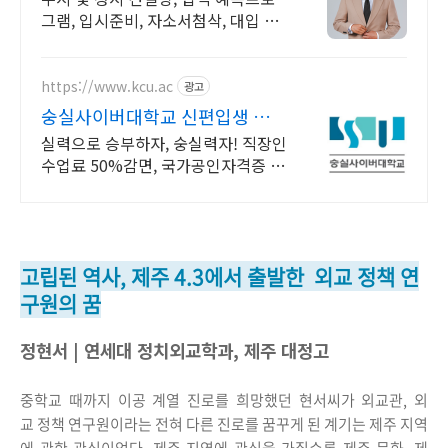
그램, 입시준비, 자소서첨삭, 대입 면
접 준비
https://www.kcu.ac
광고
숭실사이버대학교 신편입생 모집
중!
실력으로 승부하자, 숭실력자! 직장인
수업료 50%감면, 국가공인자격증 취
득! 100% 온라인강의! 4년제 학위인
정! 실력으로 승부하는 한국 최초 사
이버대학교!
고립된 역사, 제주 4.3에서 출발한 외교 정책 연
구원의 꿈
정현서 | 연세대 정치외교학과, 제주 대정고
중학교 때까지 이공 계열 진로를 희망했던 현서씨가 외교관, 외
교 정책 연구원이라는 전혀 다른 진로를 꿈꾸게 된 계기는 제주 지역