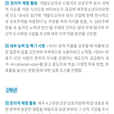
▒ 창의적 체험 활동
개발도상국과 신흥국은 보호무역 등의 국제
적 이슈를 어떤 시선으로 바라보는지 궁금해 제주청소년모의유엔
에 인도 대사로 참가해 ‘개발도상국의 유치 산업에 한해 한시적으
로 보호무역을 허용한다’는 주장을 하여 지지를 얻음, ‘5·18민주화
운동 속 숨겨진 노력과 헌신’을 주제로 전라도 일대 주제 탐구와 부
산의 도시재생 사업을 조사해 제주 지역 적용 방안을 고민함.
▒ 세부 능력 및 특기 사항
<국어> 문학 작품을 공부할 때 작품에 관
한 질문의 답을 고민하며 주체적으로 수용하려고 노력함, <영어> 투
표가 모든 사람의 정치적 의사를 반영하는 제도인지 궁금증이 생
겨 <A rational vote>를 읽고 콩도르세 역설, 다양한 투표 방법, 투
표율을 높이는 방법 등에 대한 심층 조사를 진행함.
2학년
▒ 창의적 체험 활동
제주 4.3 유엔 인권 심포지엄에 학생 대표로 유
엔 본부에 방문한 경험을 바탕으로 유엔 본부와 그 산하 기관을 조사