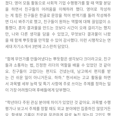
졌다. 영어 모둠 활동으로 사회적 기업 수행평가를 할 때 역할 분담
을 하면서 친구들의 어려움을 이해하려 했다. 영어로 작성하
는 게 힘든 친구들은 한글로 문장을 적어 번역기를 돌려 작성해주
면 다시 봐주기로 했고, 친구들이 원하는 역할에 대해 끊임없이 소
통했다. 혼자 결과물을 만드는 것보다 시간이 오래 걸리기는 했지
만, 나와 다른 생각을 담을 수 있었고, 무엇보다 결과물이 나왔
을 때 함께 뿌듯함을 만끽할 수 있어 감사했다. 이런 시행착오는 연
세대 자기소개서 3번에 고스란히 담았다.
“함께 무언가를 만들어냈다는 뿌듯함은 생각보다 크더라고요. 친구
들과 소통하는 법, 진정한 리더의 역할을 배울 수 있었던 것 같아
요. 친구들이 고맙다는 편지도 건넸는데, 남고에서 편지를 받
는 건 쉬운 일이 아니거든요. 하하.” 현서씨는 고교 활동을 하면
서 과목별 세부 능력 및 특기 사항에 주로 쓰이는 주제를 정하는 일
이 가장 어려웠다며 후배들에게 당부했다.
“학년마다 주된 관심 분야에 차이가 있었던 것 같아요. 과목별 수행
평가나 보고서 주제를 정할 때도 외교 분야에만 집중하진 않았거든
요. 학생부 기록이 진로와 무관하게 따로 놀진 않는지 고민도 했